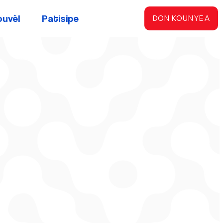
ouvèl
Patisipe
DON KOUNYE A