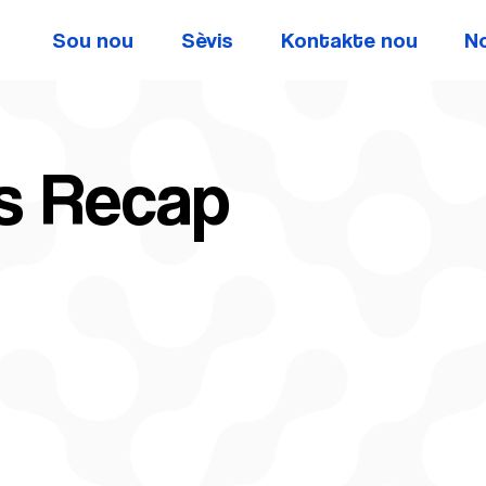
Sou nou
Sèvis
Kontakte nou
N
rs Recap