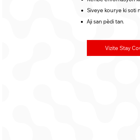
Siveye kourye ki soti 
Aji san pèdi tan.
Vizite Stay Co