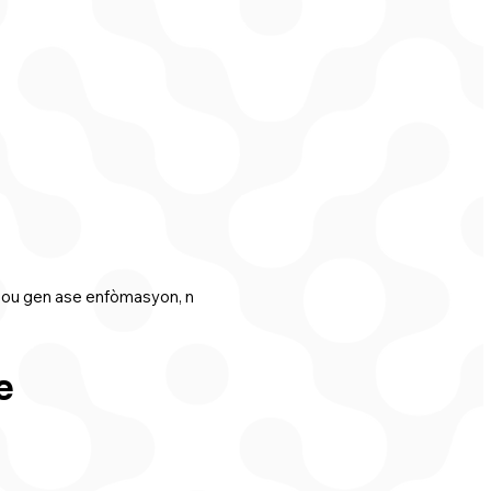
 nou gen ase enfòmasyon, n
e