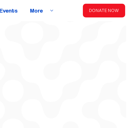
Events
More
DONATE NOW