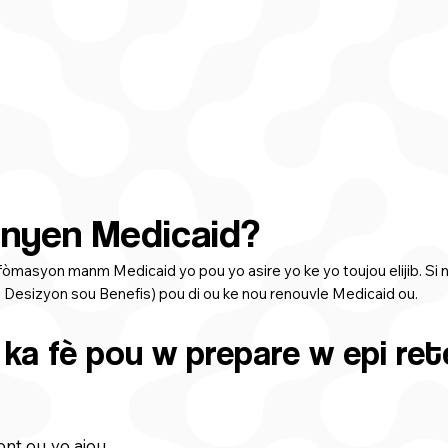
nyen Medicaid?
nfòmasyon manm Medicaid yo pou yo asire yo ke yo toujou elijib. Si
i Desizyon sou Benefis) pou di ou ke nou renouvle Medicaid ou.
ka fè pou w prepare w epi ret
nt ou yo ajou