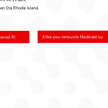
nan Eta Rhode Island.
Klike pou renouvle Medicaid ou
vered RI