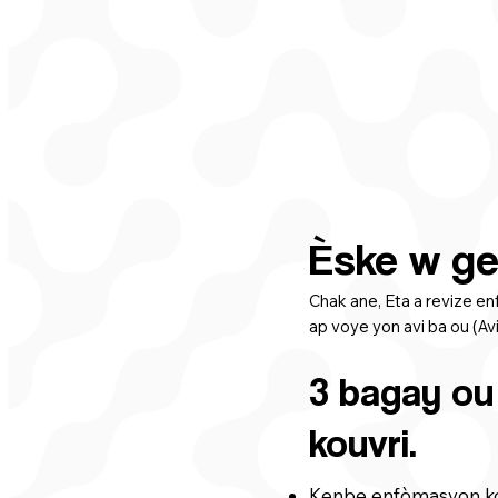
Èske w ge
Chak ane, Eta a revize e
ap voye yon avi ba ou (Av
3 bagay ou 
kouvri.
Kenbe enfòmasyon ko